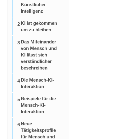
Künstlicher
Intelligenz
KI ist gekommen
2
um zu bleiben
Das Miteinander
3
von Mensch und
KI lässt sich
verständlicher
beschreiben
Die Mensch-KI-
4
Interaktion
Beispiele für die
5
Mensch-KI-
Interaktion
Neue
6
Tätigkeitsprofile
für Mensch und