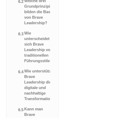
Welche drei
6.2
Grundprinzipien
bilden die Basis
von Brave
Leadership?
Wie
6.3
unterscheidet
sich Brave
Leadership von
traditionellen
Führungsstilen?
Wie unterstützt
6.4
Brave
Leadership die
digitale und
nachhaltige
Transformation?
Kann man
6.5
Brave