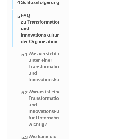
4
Schlussfolgerung
FAQ
5
zu Transformations-
und
Innovationskultur in
der Organisation
Was versteht man
5.1
unter einer
Transformations-
und
Innovationskultur?
Warum ist eine
5.2
Transformations-
und
Innovationskultur
für Unternehmen
wichtig?
Wie kann die
5.3