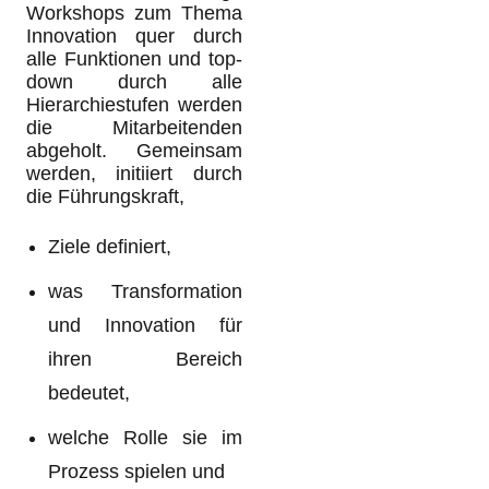
Workshops zum Thema
Innovation quer durch
alle Funktionen und top-
down durch alle
Hierarchiestufen werden
die Mitarbeitenden
abgeholt. Gemeinsam
werden, initiiert durch
die Führungskraft,
Ziele definiert,
was Transformation
und Innovation für
ihren Bereich
bedeutet,
welche Rolle sie im
Prozess spielen und