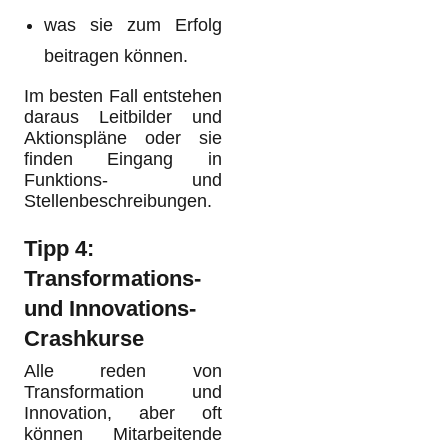
was sie zum Erfolg
beitragen können.
Im besten Fall entstehen
daraus Leitbilder und
Aktionspläne oder sie
finden Eingang in
Funktions- und
Stellenbeschreibungen.
Tipp 4:
Transformations-
und Innovations-
Crashkurse
Alle reden von
Transformation und
Innovation, aber oft
können Mitarbeitende