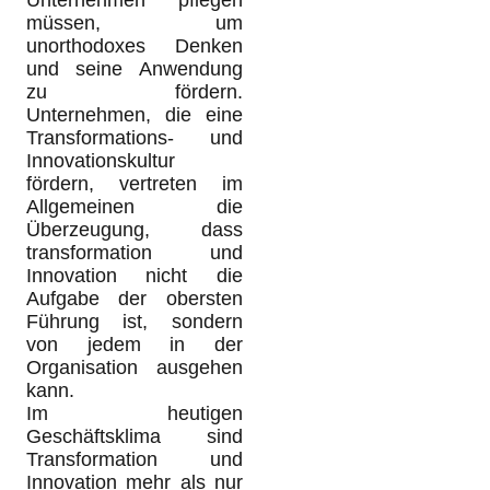
Unternehmen pflegen
müssen, um
unorthodoxes Denken
und seine Anwendung
zu fördern.
Unternehmen, die eine
Transformations- und
Innovationskultur
fördern, vertreten im
Allgemeinen die
Überzeugung, dass
transformation und
Innovation nicht die
Aufgabe der obersten
Führung ist, sondern
von jedem in der
Organisation ausgehen
kann.
Im heutigen
Geschäftsklima sind
Transformation und
Innovation mehr als nur