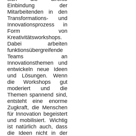
Einbindung der
Mitarbeitenden in den
Transformations- und
Innovationsprozess in
Form von
Kreativitätsworkshops.
Dabei arbeiten
funktionsübergreifende
Teams an
Innovationsthemen und
entwickeln neue Ideen
und Lösungen. Wenn
die Workshops gut
moderiert und die
Themen spannend sind,
entsteht eine enorme
Zugkraft, die Menschen
für Innovation begeistert
und mobilisiert. Wichtig
ist natürlich auch, dass
die Ideen nicht in der