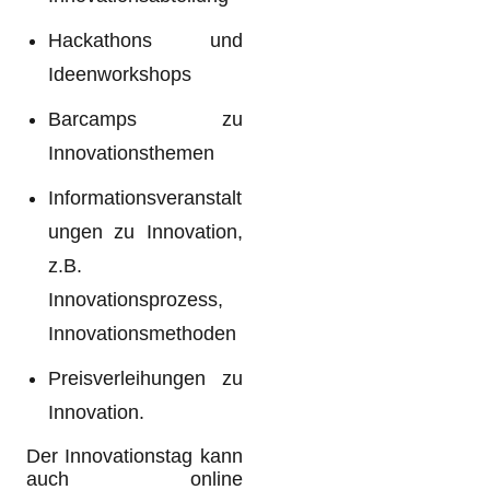
Hackathons und
Ideenworkshops
Barcamps zu
Innovationsthemen
Informationsveranstalt
ungen zu Innovation,
z.B.
Innovationsprozess,
Innovationsmethoden
Preisverleihungen zu
Innovation.
Der Innovationstag kann
auch online