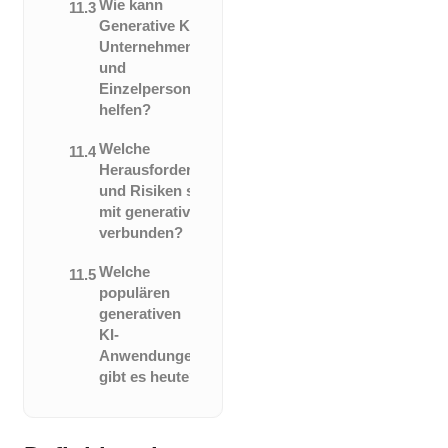
Wie kann
11.3
Generative KI
Unternehmen
und
Einzelpersonen
helfen?
Welche
11.4
Herausforderungen
und Risiken sind
mit generativer KI
verbunden?
Welche
11.5
populären
generativen
KI-
Anwendungen
gibt es heute?