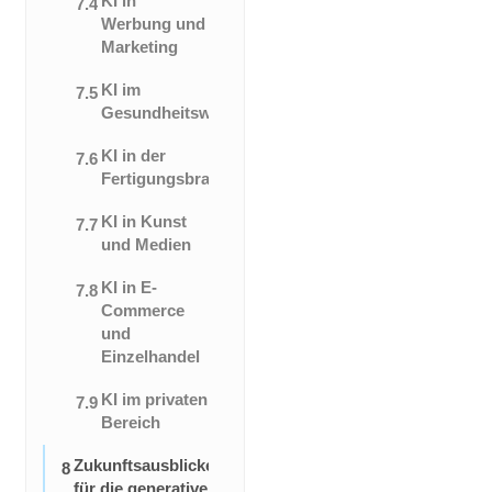
KI in
7.4
Werbung und
Marketing
KI im
7.5
Gesundheitswesen
KI in der
7.6
Fertigungsbranche
KI in Kunst
7.7
und Medien
KI in E-
7.8
Commerce
und
Einzelhandel
KI im privaten
7.9
Bereich
Zukunftsausblicke
8
für die generative